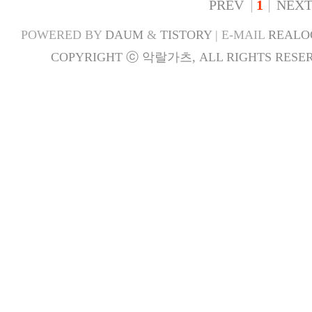
PREV
1
NEX
POWERED BY
DAUM
&
TISTORY
| E-MAIL
REALO
COPYRIGHT ⓒ 악랄가츠, ALL RIGHTS RESER