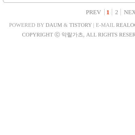
PREV
1
2
NE
POWERED BY
DAUM
&
TISTORY
| E-MAIL
REALO
COPYRIGHT ⓒ 악랄가츠, ALL RIGHTS RESER