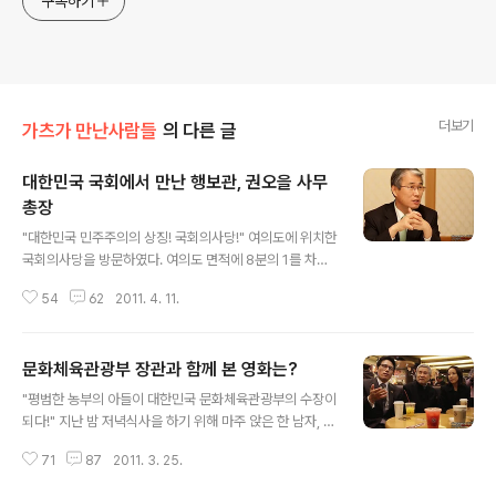
구독하기
더보기
가츠가 만난사람들
의 다른 글
대한민국 국회에서 만난 행보관, 권오을 사무
총장
글 내용
"대한민국 민주주의의 상징! 국회의사당!" 여의도에 위치한
국회의사당을 방문하였다. 여의도 면적에 8분의 1를 차지
하고 있는 국회의사당은 지하 2층, 지상 6층 규모로 단일
54
62
2011. 4. 11.
의사당 건물로는 동양에서 가장 큰 규모를 자랑하고 있다.
화강암으로 된 팔각기둥 24개가 건물을 받치고 있는데 이
것은 우리나라의 24절기를 의미한다고 한다. 또한 국회의
문화체육관광부 장관과 함께 본 영화는?
사당의 상징인 중앙 돔은 국민의 다양한 의견들이 찬반토
글 내용
론을 거쳐 하나의 결론을 내린다는 민주주의 정치의 본질
"평범한 농부의 아들이 대한민국 문화체육관광부의 수장이
을 상징한다고 하였다. "무슨 일로 방문하셨습니까?" "봄나
되다!" 지난 밤 저녁식사을 하기 위해 마주 앉은 한 남자, 5
들이 왔습니다!" "통과!" "진짜?" 물론 위와 같이 대답하지
0대 초반의 나이라고는 전혀 생각지도 못할 만큼 젊고 멋
는 않았다. 하지만 국회의사당은 영등포구에서 가장 중요
71
87
2011. 3. 25.
있었다. 바로 이 남자가 현재 대한민국 문화체육관광부 장
한 핵심시설로 항시 최고의 보안등급이 유지하고 있는 곳
관으로 근무하고 있는 공무원이자 3선 국회의원이다. 정병