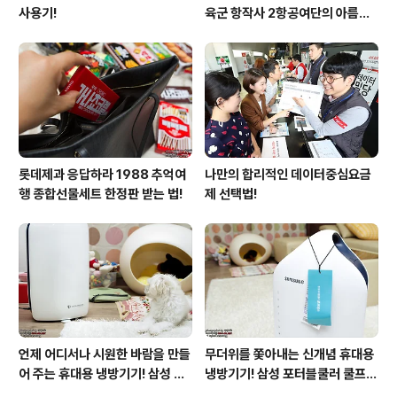
사용기!
육군 항작사 2항공여단의 아름다
운 비행!
롯데제과 응답하라 1988 추억여
나만의 합리적인 데이터중심요금
행 종합선물세트 한정판 받는 법!
제 선택법!
언제 어디서나 시원한 바람을 만들
무더위를 쫓아내는 신개념 휴대용
어 주는 휴대용 냉방기기! 삼성 포
냉방기기! 삼성 포터블쿨러 쿨프레
터블쿨러 쿨프레소 활용기!
소 사용기!