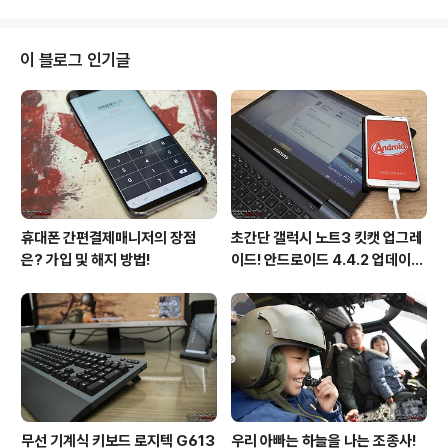
이다. 당연히 일반인들의 출입이 ..
국, 그는 농부의 아들로 태어나서 고향인 경기도 양평에서
유년시절을 보낸 전형적인 촌놈이다. 그 후 상경하여 생전
듣도 보도 못한 영화와 연극을 처음 접하며 문화에 대한 막
이 블로그 인기글
연한 동경과 매력에 흠뻑 심취하게 되었다고 한다. 물론 그
이면에는 재미있는 비하인드 스토리도 있었다. 대학생이었
던 그는 혈기 왕성한 청춘답게 여자들을 꼬시기 위해 학교
근처에 위치한 블란서문화원을 제 집처럼 드나들었다고 한
다. "결국은 영화와 사랑에 빠지..
휴대폰 간편결제매니저의 장점
초간단 갤럭시 노트3 킷캣 업그레
은? 가입 및 해지 방법!
이드! 안드로이드 4.4.2 업데이트
후기!
무선 기계식 키보드 로지텍 G613
우리 아빠는 하늘을 나는 조종사!