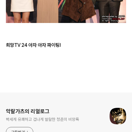
희망TV 24 아자 아자 파이팅!
로그 정보
악랄가츠의 리얼로그
빡세게 유쾌하고 겁나게 발랄한 청춘의 비망록