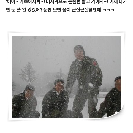
'어이~ 가츠아저씨~! 마지막으로 눈한번 쓸고 가야지~! 이제 나가
면 눈 쓸 일 있겠어? 눈만 보면 몸이 근질근질할텐데 ㅋㅋㅋ'