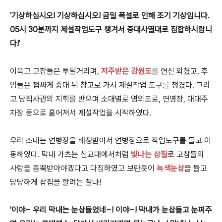
'기상하십시오! 기상하십시오! 금일 폭설로 인해 조기 기상입니다.
05시 30분까지 제설작업도구 챙겨서 중대사열대로 집합하시랍니
다!'
이윽고 고참들은 투덜거리며,
저주받은 강원도
를 연신 외쳤고, 후
임들은 잽싸게 중대 뒤 창고로 가서 제설작업 도구를 챙겼다. 그리
고 당직사관의 지휘를 받으며 소대별로 영외도로, 연병장, 대대주
차장 등으로 흩어져서 제설작업을 시작하였다.
우리 소대는 연병장을 배정받아서 연병장으로 작업도구를 들고 이
동하였다. 막내 가츠는 신교대에서처럼
빛나는 삽질
로 고참들의
사랑을 듬뿍받아야겠다고 다짐하였고 보란듯이
녹색
눈삽
을 들고
당당하게 삽집을 할려는 찰나!
'이야~ 우리 막내는 눈삽들었네~! 이야~! 막내가
눈삽들고 눈퍼주