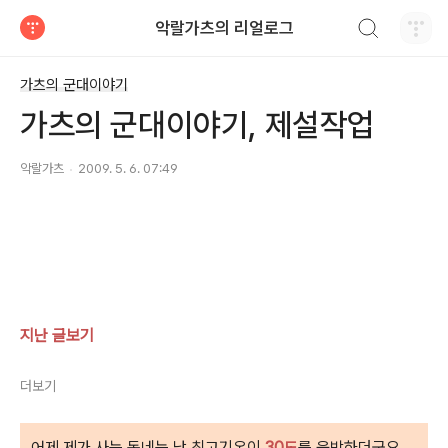
검색하기
악랄가츠의 리얼로그
티스토리
가츠의 군대이야기
가츠의 군대이야기, 제설작업
악랄가츠
2009. 5. 6. 07:49
지난 글보기
더보기
어제 제가 사는 동네는 낮 최고기온이
30도
를 육박하더군요.