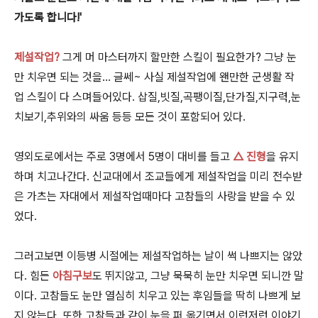
가도록 합니다!'
제설작업?
그게 머 마스터까지 할만한 스킬이 필요한가? 그냥 눈
만 치우면 되는 것을... 글쎄~ 사실 제설작업에 왠만한 군생활 작
업 스킬이 다 스며들어있다. 삽질,빗질,곡팽이질,단가질,지구력,눈
치보기,추위와의 싸움 등등 모든 것이 포함되어 있다.
영외도로에서는 주로 3명에서 5명이 대비를 들고
△ 진형
을 유지
하며 치고나간다. 신교대에서 조교들에게 제설작업을 미리 전수받
은 가츠는 자대에서 제설작업때마다 고참들의 사랑을 받을 수 있
었다.
그러고보면 이등병 시절에는 제설작업하는 날이 썩 나쁘지는 않았
다. 힘든
아침구보
도 뛰지않고, 그냥 묵묵히 눈만 치우면 되니깐 말
이다. 고참들도 눈만 열심히 치우고 있는 후임들을 딱히 나쁘게 보
지 않는다. 또한 고참들과 같이 눈을 퍼 옮기면서 이런저런 이야기