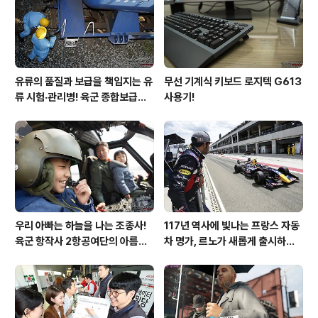
유류의 품질과 보급을 책임지는 유
무선 기계식 키보드 로지텍 G613
류 시험·관리병! 육군 종합보급창
사용기!
33유류지원대를 가다!
우리 아빠는 하늘을 나는 조종사!
117년 역사에 빛나는 프랑스 자동
육군 항작사 2항공여단의 아름다
차 명가, 르노가 새롭게 출시하는
운 비행!
탈리스만!