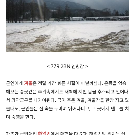
< 77R 2BN 연병장 >
군인에게
겨울
은 정말 가장 힘든 시절이 아닐까싶다. 온몸을 엄습
해오는 송곳같은 추위속에서도 새벽에 지친 몸을 추스리고 일어나
서 외곽근무를 나가야된다. 곰이 추운 겨울, 겨울잠을 한창 자고 있
을때도, 군인들은 산 속을 누비며 뛰어다니고, 그 곳에서 텐트를 치
며 숙영을 한다.
가츠가 군입대전
하얼빈
에서 대학을 다녔다. 하얼빈의 위치는 쉽