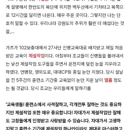
게 설명해서 한반도의 북단에 위치한 백두산에서 기차타고 북쪽으
로 12시간을 달리면 나온다. 매우 추운 곳이다. 그렇지만 나는 단
호히 말할 수 있다. 우리나라 강원도의 추위가 훨씬 더 매섭다는 것
을,...
가츠가 102보충대에서 27사단 신병교육대로 배치받고 제일 처음
받은 교육이
제설작업
이다. 아침부터 조교들이 신병들을 불러내서
는 낯선 제설작업 도구들을 주면서 온천지에 덮힌 눈을 치우라고
하였다. 연병장, 영외도로, 대대CP등 종일 눈만 치웠다. 당시 설날
을 낀 5주간의 훈련소 기간중 교육없이 눈만 치운 날이
열흘
정도
는 될 것같다. 당시 조교는 우리들에게 말하기를
'교육생들! 훈련소에서 사격잘하고, 각개전투 잘하는 것도 중요하
지만 제설작업 또한 매우 중요합니다! 자대가서 제설작업만 잘해
도 고참들에게 인정받고 사랑받을 수 있습니다. 자대가서 고생하
지말고 훈련소 기간에 제설작업 하나만이라도 제대로 마스터하고