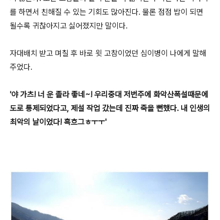
를 하면서 친해질 수 있는 기회도 많아진다. 물론 점점 밥이 되면
될수록 귀찮아지고 싫어졌지만 말이다.
자대배치 받고 며칠 후 바로 윗 고참이었던 심이병이 나에게 말해
주었다.
'야 가츠! 너 운 졸라 좋네~! 우리중대 저번주에 화악산폭설때문에
도로 통제되었다고, 제설 작업 갔는데 진짜 죽을 뻔했다. 내 인생의
최악의 날이었다! 흑흐그ㅎㅜㅜ'