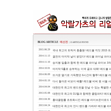
BLOG ARTICLE
예선전
| 13 ARTICLE FOUND
2015.06.29
국내 최고의 트릭커 총출동! 레드불 킥잇 2015 
2014.11.13
결전의 마지막 날이 밝았다! 레드불 파이널 파이
2014.11.10
승지봉 일출과 함께 한 레드불 파이널 파이브 3차
2014.10.01
마지막 5홀로 승부하는 이색 골프 대회! 레드불 파
2014.06.09
뜨거운 열기로 가득했던 6시간의 혈투! 레드불 
2014.05.19
다시 돌아온 비보이 배틀! 레드불 비씨 원 서울 사이퍼 201
2014.04.04
대한민국 최고의 밴드씬을 만날 수 있는 특별한 시간
2013.05.08
대한민국 최고의 DJ들과 함께한 클럽파티! 레드
2013.04.30
홍대클럽를 초토화시킨 레드불 라이브온더로드 1
2013.04.24
대한민국 최고의 인디 밴드를 가려라! 레드불 라이브온더로