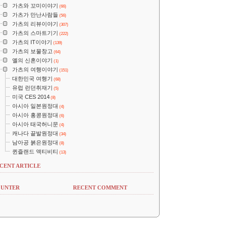
가츠와 꼬미이야기
(66)
가츠가 만난사람들
(56)
가츠의 리뷰이야기
(307)
가츠의 스마트기기
(222)
가츠의 IT이야기
(139)
가츠의 보물창고
(64)
옐의 신혼이야기
(1)
가츠의 여행이야기
(151)
대한민국 여행기
(68)
유럽 런던취재기
(5)
미국 CES 2014
(8)
아시아 일본원정대
(4)
아시아 홍콩원정대
(6)
아시아 태국허니문
(4)
캐나다 끝발원정대
(34)
남아공 붉은원정대
(8)
퀸즐랜드 액티비티
(13)
CENT ARTICLE
UNTER
RECENT COMMENT