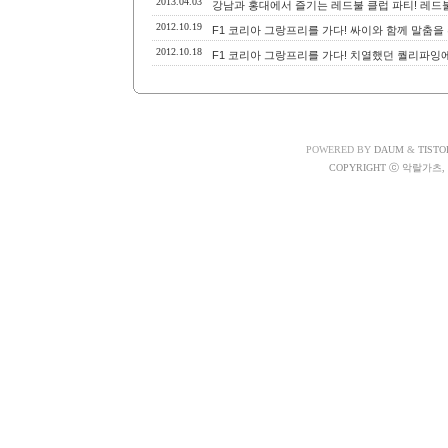
2013.04.03
강남과 홍대에서 즐기는 레드불 클럽 파티! 레드불 쓰리스
2012.10.19
F1 코리아 그랑프리를 가다! 싸이와 함께 말춤을
2012.10.18
F1 코리아 그랑프리를 가다! 치열했던 퀄리파잉
POWERED BY
DAUM
&
TISTO
COPYRIGHT ⓒ 악랄가츠, A