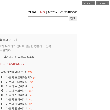
티스토리툴바
BLOG
TAG
MEDIA
GUESTBOOK
세게 유쾌하고 겁나게 발랄한 청춘의 비망록
악랄가츠
악랄가츠의 리얼로그 프로필
TICLE CATEGORY
악랄가츠의 리얼로그
(1813)
가츠의 프로필&연락처
(2)
가츠의 군대이야기
(170)
가츠의 육군이야기
(135)
가츠의 문화이야기
(217)
가츠의 식탐이야기
(56)
가츠의 모터이야기
(54)
가츠의 게임이야기
(59)
가츠의 옛날이야기
(87)