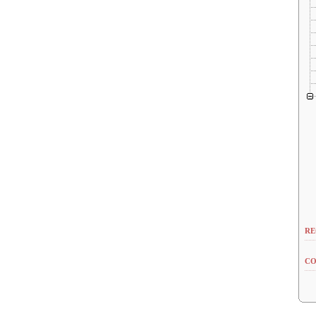
RE
CO