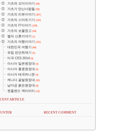
가츠와 꼬미이야기
(66)
가츠가 만난사람들
(56)
가츠의 리뷰이야기
(307)
가츠의 스마트기기
(222)
가츠의 IT이야기
(139)
가츠의 보물창고
(64)
옐의 신혼이야기
(1)
가츠의 여행이야기
(151)
대한민국 여행기
(68)
유럽 런던취재기
(5)
미국 CES 2014
(8)
아시아 일본원정대
(4)
아시아 홍콩원정대
(6)
아시아 태국허니문
(4)
캐나다 끝발원정대
(34)
남아공 붉은원정대
(8)
퀸즐랜드 액티비티
(13)
CENT ARTICLE
UNTER
RECENT COMMENT