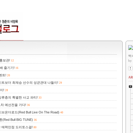
빡
홍보관!
by
12
배 즐기기!
16
벤트!
20
AR
이트보더 최재승 선수의 성균관대 나들이!
29
이!
28
상류층의 특별한 사교 파티!
33
차 예선전을 가다!
36
드(Red Bull Live On The Road)
40
d Bull BIG TUNE)
36
난 매력만점 도리토스걸!
80