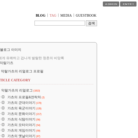
티스토리툴바
BLOG
TAG
MEDIA
GUESTBOOK
세게 유쾌하고 겁나게 발랄한 청춘의 비망록
악랄가츠
악랄가츠의 리얼로그 프로필
TICLE CATEGORY
악랄가츠의 리얼로그
(1813)
가츠의 프로필&연락처
(2)
가츠의 군대이야기
(170)
가츠의 육군이야기
(135)
가츠의 문화이야기
(217)
가츠의 식탐이야기
(56)
가츠의 모터이야기
(54)
가츠의 게임이야기
(59)
가츠의 옛날이야기
(87)