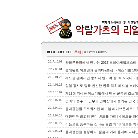
BLOG ARTICLE
축제
| 18 ARTICLE FOUND
2017.10.03
광화문광장에서 만나는 2017 코리아세일페스타 
2017.08.01
롯데월드 어드벤처 쿨워터&핫삼바 페스티벌 100
2015.01.23
레드불 팬이라면 놓치지 말아야 할 2015 국내 이
2014.09.25
일일 강사로 깜짝 변신한 한국 최초 레드불 스케
2013.10.04
제11회 지상군 페스티벌에서 만난 군통령 걸스데
2013.07.09
경마의 종주국! 굿우드 경마장에서 즐기는 영국 
2013.04.30
홍대클럽를 초토화시킨 레드불 라이브온더로드 1
2013.04.24
대한민국 최고의 인디 밴드를 가려라! 레드불 라이브온더로
2013.03.22
리듬으로 승부하는 신나는 클럽 파티! 레드불 빅 튠(Re
2012.05.21
홍대클럽을 점령하라! 젊음의 거리 홍대에 나타