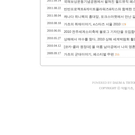
2011.09.14
국채보상운동기념공원에서 펼쳐진 월드뮤직 페스
2011.08.22
반반프로젝트&게이트플라워즈&칵스와 함께한 
2011.08.04
캐나다 위니펙의 홍대앞, 포크스마켓에서 만난 
2010.08.18
가츠의 취재이야기, e스타즈 서울 2010
129
2010.06.01
2010 전주세계소리축제 블로그 기자단을 모집
2010.05.27
상해에서 여수를 찾다, 2010 상해 세계박람회 
2010.04.12
[코카-콜라 원정대] 올 여름 남아공에서 나의 영
2009.09.17
가츠의 군대이야기, 페스티벌 中편
255
POWERED BY
DAUM
&
TISTO
COPYRIGHT ⓒ 악랄가츠, A