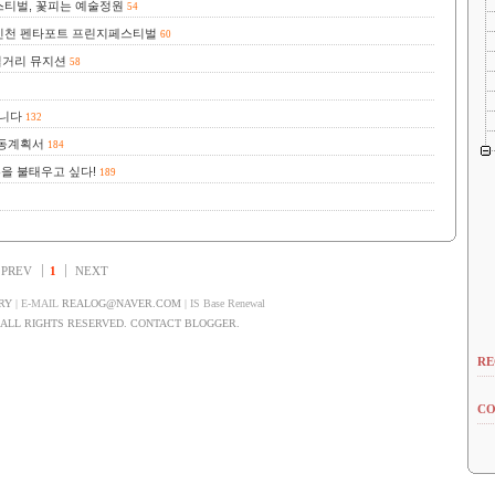
티벌, 꽃피는 예술정원
54
인천 펜타포트 프린지페스티벌
60
길거리 뮤지션
58
합니다
132
활동계획서
184
혼을 불태우고 싶다!
189
PREV
1
NEXT
RY
| E-MAIL
REALOG@NAVER.COM
| IS Base Renewal
LL RIGHTS RESERVED. CONTACT BLOGGER.
RE
CO