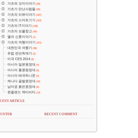
가츠와 꼬미이야기
(66)
가츠가 만난사람들
(56)
가츠의 리뷰이야기
(307)
가츠의 스마트기기
(222)
가츠의 IT이야기
(139)
가츠의 보물창고
(64)
옐의 신혼이야기
(1)
가츠의 여행이야기
(151)
대한민국 여행기
(68)
유럽 런던취재기
(5)
미국 CES 2014
(8)
아시아 일본원정대
(4)
아시아 홍콩원정대
(6)
아시아 태국허니문
(4)
캐나다 끝발원정대
(34)
남아공 붉은원정대
(8)
퀸즐랜드 액티비티
(13)
CENT ARTICLE
UNTER
RECENT COMMENT