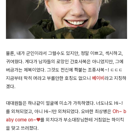
물론, 내가 군인이라서 그럴수도 있지만, 정말 이쁘고, 섹시하고,
귀여웠다. 게다가 남자들의 로망인 간호사복은 아니었지만, 그에
버금가는 제복이었다. 그것도 전신에 쫙붙는 조종사복~! ㄷㄷㄷ
지금부터 딱히 머라고 부를만한 호칭도 없으니
베이비
라고 지칭하
겠다.
대대원들은 하나같이 얼굴에 미소가 가득하였다. 너도나도 Hi~!
를 외쳐되었고, 아니 Hi~!만 외쳐되었다. 오바한 최상병은
Oh~ b
aby come on~
♥
를 외치다가 부소대장님한테 거침없는 하이킥
을 맞고 쓰러졌다.