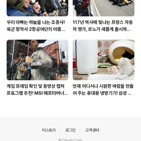
우리 아빠는 하늘을 나는 조종사!
117년 역사에 빛나는 프랑스 자동
육군 항작사 2항공여단의 아름다
차 명가, 르노가 새롭게 출시하는
운 비행!
탈리스만!
게임 프레임 확인 및 동영상 캡처
언제 어디서나 시원한 바람을 만들
프로그램 추천! MSI 애프터버너
어 주는 휴대용 냉방기기! 삼성 포
(AfterBurner) 간단 사용법!
터블쿨러 쿨프레소 활용기!
의안내
티스토리
로그인
고객센터
© Daum Corp.