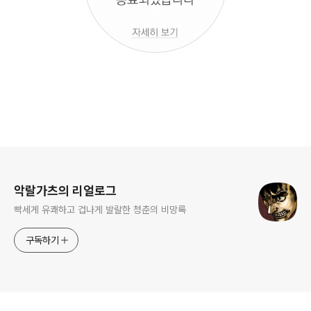
로그 정보
악랄가츠의 리얼로그
빡세게 유쾌하고 겁나게 발랄한 청춘의 비망록
구독하기