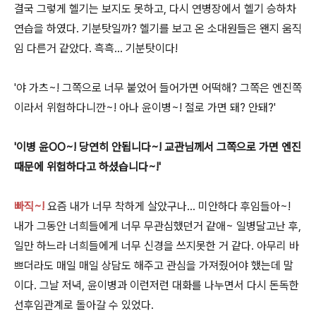
결국
그렇게 헬기는 보지도 못하고, 다시 연병장에서 헬기 승하차
연습을 하였다. 기분탓일까? 헬기를 보고 온 소대원들은 왠지 움직
임 다른거 같았다. 흑흑... 기분탓이다!
'야 가츠~! 그쪽으로 너무 붙었어 들어가면 어떡해? 그쪽은 엔진쪽
이라서 위험하다니깐~! 아나 윤이병~! 절로 가면 돼? 안돼?'
'이병 윤OO~! 당연히 안됩니다~! 교관님께서 그쪽으로 가면 엔진
때문에 위험하다고 하셨습니다~!'
빠직~!
요즘 내가 너무 착하게 살았구나... 미안하다 후임들아~!
내가 그동안 너희들에게 너무 무관심했던거 같애~ 일병달고난 후,
일만 하느라 너희들에게 너무 신경을 쓰지못한 거 같다. 아무리 바
쁘더라도 매일 매일 상담도 해주고 관심을 가져줬어야 했는데 말
이다. 그날 저녁, 윤이병과 이런저런 대화를 나누면서 다시 돈독한
선후임관계로 돌아갈 수 있었다.