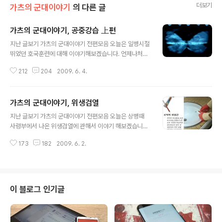
더보기
가츠의 군대이야기
의 다른 글
가츠의 군대이야기, 공중강습 上편
글 내용
지난 글보기 가츠의 군대이야기 전편모음 오늘은 일병시절
뛰었던 호국훈련에 대해 이야기해보겠습니다. 언제나처럼
시간적 순서에 따라 전개되지 않으며, 그때그때 기억나는
212
204
2009. 6. 4.
사건을 재구성하여 작성하고 있습니다. 고로 예전 글을 안
읽으시고 바로 보셔도 무방합니다. 시간적 여유가 있으신
분들은 윗부분에 위치한 지난 글보기를이용해주세요! 때는
가츠의 군대이야기, 위생검열
바야흐로 05년 11월, 우리 대대는 겨울을 앞두고 열심히
글 내용
훈련을 뛰고 있었다. 겨울이 되면 혹독한 날씨때문에 되도
지난 글보기 가츠의 군대이야기 전편모음 오늘은 상병때
록이면 야외훈련을 하지 않는다. 아니 그렇게 알고 있었다.
사령부에서 나온 위생검열에 관해서 이야기 해보겠습니다.
고로 우리는 올해 마지막 훈련인 호국훈련준비에 여념이
언제나처럼 시간적 순서에 따라 전개되지 않으며, 그때그
없었다. 호국훈련이란? 합참참모본부주관의 육, 해, 공군의
173
182
2009. 6. 2.
때 기억나는 사건을 재구성하여 작성하고 있습니다. 고로
대규모 합동훈련이다. 이것이 무엇을 뜻하냐면, 자고로 훈
예전 글을 안 읽으시고 바로 보셔도 무방합니다. 시간적 여
련은 스케일 크면 클수록 좋다. 일개 ..
유가 있으신 분들은 윗부분에 위치한 지난 글보기를이용해
주세요! 때는 바야흐로 06년 3월, 바깥세상은 꽃피는 봄이
오고 있지만 이놈의 군대는 여전히 추위와의 전쟁이었다.
이 블로그 인기글
군대에서는 여름과 겨울만이 존재하는 것 같다. 굳이 사계
절로 만들자면, 무지 추운겨울과 겨울, 무지 더운 여름과 여
름이 존재한다. 지난달 혹한기와 전투사격 훈련도 마쳤고,