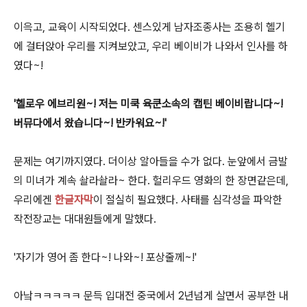
이윽고, 교육이 시작되었다. 센스있게 남자조종사는 조용히 헬기
에 걸터앉아 우리를 지켜보았고, 우리 베이비가 나와서 인사를 하
였다~!
'헬로우 에브리원~! 저는 미쿡 육쿤소속의 캡틴 베이비랍니다~!
버뮤다에서 왔습니다~! 반카워요~!'
문제는 여기까지였다. 더이상 알아들을 수가 없다. 눈앞에서 금발
의 미녀가 계속 솰라솰라~ 한다. 헐리우드 영화의 한 장면같은데,
우리에겐
한글자막
이 절실히 필요했다. 사태를 심각성을 파악한
작전장교는 대대원들에게 말했다.
'자기가 영어 좀 한다~! 나와~! 포상줄께~!'
아낰ㅋㅋㅋㅋㅋ 문득 입대전 중국에서 2년넘게 살면서 공부한 내