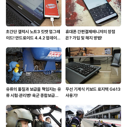
3월초는 딱히 잡힌 일정이 없었다. 주둔지에서 몇주만 무
사히 버티면, 3월말에 계획된 경계파견을..
초간단 갤럭시 노트3 킷캣 업그레
휴대폰 간편결제매니저의 장점
이드! 안드로이드 4.4.2 업데이트
은? 가입 및 해지 방법!
후기!
유류의 품질과 보급을 책임지는 유
무선 기계식 키보드 로지텍 G613
류 시험·관리병! 육군 종합보급창
사용기!
33유류지원대를 가다!