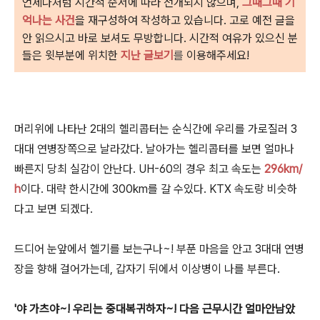
언제나처럼
시
간적 순서에 따라 전개되지 않으며,
그때그때 기
억나는 사건
을 재구성하여 작성하고 있습니다. 고로 예전 글을
안 읽으시고 바로 보셔도 무방합니다. 시간적 여유가 있으신 분
들은 윗부분에 위치한
지난 글보기
를
이용해주세요!
머리위에 나타난 2대의 헬리콥터는 순식간에 우리를 가로질러 3
대대 연병장쪽으로 날라갔다. 날아가는 헬리콥터를 보면 얼마나
빠른지 당최 실감이 안난다. UH-60의 경우 최고 속도는
296km/
h
이다. 대략 한시간에 300km를 갈 수있다. KTX 속도랑 비슷하
다고 보면 되겠다.
드디어 눈앞에서 헬기를 보는구나~! 부푼 마음을 안고 3대대 연병
장을 향해 걸어가는데, 갑자기 뒤에서 이상병이 나를 부른다.
'야 가츠야~! 우리는 중대복귀하자~! 다음 근무시간 얼마안남았