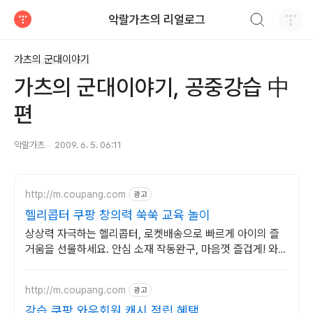
검색하기
악랄가츠의 리얼로그
티스토리
가츠의 군대이야기
가츠의 군대이야기, 공중강습 中
편
악랄가츠
2009. 6. 5. 06:11
http://m.coupang.com
광고
헬리콥터 쿠팡 창의력 쑥쑥 교육 놀이
상상력 자극하는 헬리콥터, 로켓배송으로 빠르게 아이의 즐
거움을 선물하세요. 안심 소재 작동완구, 마음껏 즐겁게! 와우
회원은 30일 무료반품.
http://m.coupang.com
광고
강습 쿠팡 와우회원 캐시 적립 혜택