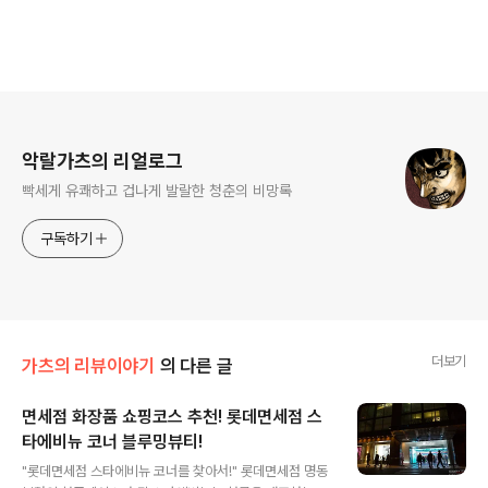
로그 정보
악랄가츠의 리얼로그
빡세게 유쾌하고 겁나게 발랄한 청춘의 비망록
구독하기
더보기
가츠의 리뷰이야기
의 다른 글
면세점 화장품 쇼핑코스 추천! 롯데면세점 스
타에비뉴 코너 블루밍뷰티!
글 내용
"롯데면세점 스타에비뉴 코너를 찾아서!" 롯데면세점 명동