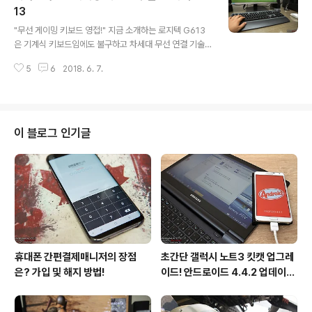
에 엄청난 인기를 보이고 있는 로지텍 G304는 로지텍 G
13
글 내용
PRO와 동일한 디자인에 무선 지원과 차세대 HERO 센서
"무선 게이밍 키보드 영접!" 지금 소개하는 로지텍 G613
를 탑재해 한 단계 더 진화한 모델이다. 그럼 불구하고 가격
은 기계식 키보드임에도 불구하고 차세대 무선 연결 기술
은 더 착해졌으니 사실상 인기는 따논 당상이다. "심플하지
인 로지텍 LIGHTSPEED™을 탑재해 선이 없는 편리함을
만 강력한 게이밍 마우스!" 개인적으로 버튼이 많은 게이밍
5
6
2018. 6. 7.
제공해 준다. 나아가 블루투스 연결까지 지원해 다양한 디
마우스보다 심플..
바이스와도 호환이 가능하다. 그동안 키보드만큼은 안정적
인 게임 환경을 위해 유선을 고집했는데 과연 로지텍 G61
3이 나의 선입견을 바꿀 수 있을지 지금부터 낱낱이 살펴
보도록 하겠다. "좌측에 위치한 6개의 G키!" 일반적인 키
이 블로그 인기글
보드와 달리 로지텍 G613은 좌측에 프로그래밍이 가능한
6개의 G키가 자리하고 있다. 로지텍 게임 소프트웨어를 통
해 각 게임별 매크로를 설정할 수 있는데 생각보다 엄청 유
용하다. 예를 들어 배틀그라운드의 경우 지도 보기나 영점
조절키를 G키로 설정할 수 있..
휴대폰 간편결제매니저의 장점
초간단 갤럭시 노트3 킷캣 업그레
은? 가입 및 해지 방법!
이드! 안드로이드 4.4.2 업데이트
후기!