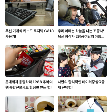
무선 기계식 키보드 로지텍 G613
우리 아빠는 하늘을 나는 조종사!
사용기!
육군 항작사 2항공여단의 아름다
운 비행!
롯데제과 응답하라 1988 추억여
나만의 합리적인 데이터중심요금
행 종합선물세트 한정판 받는 법!
제 선택법!