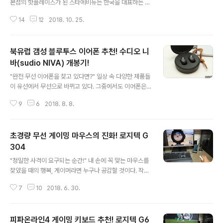
본점의 핫플레이스가 된 스타에비뉴는 한국을 대표하는 스
타들의 다양한 엔터테인먼트 콘텐츠를 대형 미디어 터널을
14
12
2018. 10. 25.
통해 만날 수 있는 이색 공간이다. 평일, 주말을 가리지 않
고 롯데면세점을 찾는 관광객들의 필수 촬영 스팟이기도
하다. "웰컴 투 스타 트랙!" 형형색색의 대형 LED 터널로
북유럽 갬성 블루투스 이어폰 추천! 수디오 니
조성되어 있는 스타에비뉴를 들어서면 롯데면세점 스타 모
델의 반가운 영상이 쉴 새 없이 재생된다. 특히 스타의 핸드
바(sudio NIVA) 개봉기!
글 내용
프린팅 조형물에 손을 대면 해당 스타의 영상이 자동 재생
"완전 무선 이어폰을 찾고 있다면?" 일상 속 다양한 제품들
되는 하이파이브 체험 공간의 인기가 대단하다. "좋아하는
이 유선에서 무선으로 바뀌고 있다. 그중에서도 이어폰은
스타와 교감하라!" BTS, EXO 등 K-POP 대표 스타들의
아침저녁으로 꼭 한 번은 사용하게 되는 필수템으로 무선
핸드프린팅은 내국인, 외국인을 가리지 않고 카메라를 꺼
9
6
2018. 8. 8.
이 주는 편리함을 오롯이 만끽할 수 있는 제품이다. 지금 소
내게 만들었다. 이처럼 많은 ..
개하는 수디오 니바(sudio NIVA)는 완전한 무선 형태의
초소형 블루투스 이어폰으로 북유럽 갬성(?)의 디자인과
초경량 무선 게이밍 마우스의 진화! 로지텍 G
편리함을 동시에 잡고 있다. "앙증맞은 휴대용 충전 케이
스!" 블랙과 화이트 두 가지 색상으로 출시된 수디오 니바
304
글 내용
는 선이 1도 없는 블루투스 이어폰이므로 별도의 충전 케이
"정밀한 사격이 요구되는 순간!" 내 손에 꼭 맞는 마우스를
스가 필요하다. 물론 충전뿐만 아니라 이어폰 보관 및 휴대
찾았을 때의 행복, 게이머라면 누구나 공감할 것이다. 작년
를 위한 케이스로도 활용 가능하다. 전체 구성품으로는 수
로지텍 G PRO를 처음 구입했을 때 그 행복감을 느낄 수
디오 니바 이어폰, 충전 케이스, 이어팁, 마이크로 5핀 케이
7
10
2018. 6. 30.
있었다. 가볍고 손에 꽉 감치는 그립감과 군더더기 없는 디
블, 매뉴얼 및 멤버십카..
자인, 타의 추종을 불허하는 정밀한 트래킹까지 게이밍 마
우스로서 완벽 그 자체였다. 그리고 지금 무선으로 진화한
피파온라인4 게이밍 키보드 추천! 로지텍 G6
로지텍 G304가 더 큰 행복감을 선사해준다. 출시와 동시