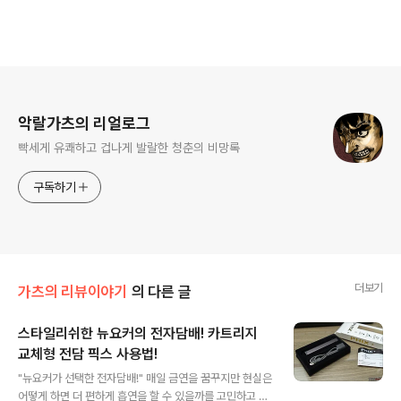
로그 정보
악랄가츠의 리얼로그
빡세게 유쾌하고 겁나게 발랄한 청춘의 비망록
구독하기
더보기
가츠의 리뷰이야기
의 다른 글
스타일리쉬한 뉴요커의 전자담배! 카트리지
교체형 전담 픽스 사용법!
글 내용
"뉴요커가 선택한 전자담배!" 매일 금연을 꿈꾸지만 현실은
어떻게 하면 더 편하게 흡연을 할 수 있을까를 고민하고 있