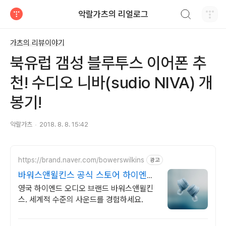
검색하기
악랄가츠의 리얼로그
티스토리
가츠의 리뷰이야기
북유럽 갬성 블루투스 이어폰 추
천! 수디오 니바(sudio NIVA) 개
봉기!
악랄가츠
2018. 8. 8. 15:42
https://brand.naver.com/bowerswilkins
광고
바워스앤윌킨스 공식 스토어 하이엔드
명품 오디오
영국 하이엔드 오디오 브랜드 바워스앤윌킨
스. 세계적 수준의 사운드를 경험하세요.