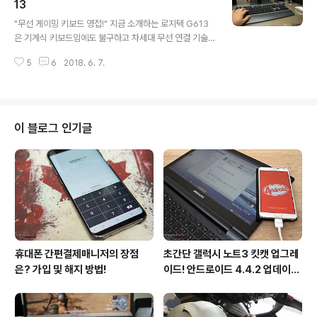
에 엄청난 인기를 보이고 있는 로지텍 G304는 로지텍 G
13
글 내용
PRO와 동일한 디자인에 무선 지원과 차세대 HERO 센서
"무선 게이밍 키보드 영접!" 지금 소개하는 로지텍 G613
를 탑재해 한 단계 더 진화한 모델이다. 그럼 불구하고 가격
은 기계식 키보드임에도 불구하고 차세대 무선 연결 기술
은 더 착해졌으니 사실상 인기는 따논 당상이다. "심플하지
인 로지텍 LIGHTSPEED™을 탑재해 선이 없는 편리함을
만 강력한 게이밍 마우스!" 개인적으로 버튼이 많은 게이밍
5
6
2018. 6. 7.
제공해 준다. 나아가 블루투스 연결까지 지원해 다양한 디
마우스보다 심플..
바이스와도 호환이 가능하다. 그동안 키보드만큼은 안정적
인 게임 환경을 위해 유선을 고집했는데 과연 로지텍 G61
3이 나의 선입견을 바꿀 수 있을지 지금부터 낱낱이 살펴
보도록 하겠다. "좌측에 위치한 6개의 G키!" 일반적인 키
이 블로그 인기글
보드와 달리 로지텍 G613은 좌측에 프로그래밍이 가능한
6개의 G키가 자리하고 있다. 로지텍 게임 소프트웨어를 통
해 각 게임별 매크로를 설정할 수 있는데 생각보다 엄청 유
용하다. 예를 들어 배틀그라운드의 경우 지도 보기나 영점
조절키를 G키로 설정할 수 있..
휴대폰 간편결제매니저의 장점
초간단 갤럭시 노트3 킷캣 업그레
은? 가입 및 해지 방법!
이드! 안드로이드 4.4.2 업데이트
후기!