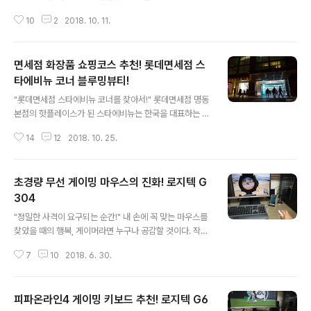
다. 이에 작년부터 지긋지긋한 담배 냄새로부터 탈출하기
10
2
2018. 10. 11.
위해 찌는 형식의 권련형 히팅 전자담배인 아이코스를 애
용하고 있다. 무엇보다 담뱃재가 없고 만인이 싫어하는 담
배 냄새가 나지 않아 처음 사용할 때는 매우 만족했으나 정
면세점 화장품 쇼핑코스 추천! 롯데면세점 스
기적인 청소와 1회 흡연 후 무조건 충전을 해야 한다는 점
이 대표적인 단점이다. 어쨌든 아이코스의 등장으로 국내
타에비뉴 코너 블루밍뷰티!
글 내용
담배시장은 기존의 연초에서 전자담배로 빠르게 전환되고
"롯데면세점 스타에비뉴 코너를 찾아서!" 롯데면세점 명동
있다. 지금 소개하는 전자담배는 아이코스의 단점까지도
본점의 핫플레이스가 된 스타에비뉴는 한국을 대표하는 스
커버하며 미국 시장에서 큰 인기를 구사하고 있는 카트리
타들의 다양한 엔터테인먼트 콘텐츠를 대형 미디어 터널을
지 교체형 전자담배 브랜드 픽스(PHIX)이다. "스타일리쉬
14
12
2018. 10. 25.
통해 만날 수 있는 이색 공간이다. 평일, 주말을 가리지 않
한 디자인과 가벼운 무게는 덤!" 미국 오..
고 롯데면세점을 찾는 관광객들의 필수 촬영 스팟이기도
하다. "웰컴 투 스타 트랙!" 형형색색의 대형 LED 터널로
초경량 무선 게이밍 마우스의 진화! 로지텍 G
조성되어 있는 스타에비뉴를 들어서면 롯데면세점 스타 모
델의 반가운 영상이 쉴 새 없이 재생된다. 특히 스타의 핸드
304
글 내용
프린팅 조형물에 손을 대면 해당 스타의 영상이 자동 재생
"정밀한 사격이 요구되는 순간!" 내 손에 꼭 맞는 마우스를
되는 하이파이브 체험 공간의 인기가 대단하다. "좋아하는
찾았을 때의 행복, 게이머라면 누구나 공감할 것이다. 작년
스타와 교감하라!" BTS, EXO 등 K-POP 대표 스타들의
로지텍 G PRO를 처음 구입했을 때 그 행복감을 느낄 수
핸드프린팅은 내국인, 외국인을 가리지 않고 카메라를 꺼
7
10
2018. 6. 30.
있었다. 가볍고 손에 꽉 감치는 그립감과 군더더기 없는 디
내게 만들었다. 이처럼 많은 ..
자인, 타의 추종을 불허하는 정밀한 트래킹까지 게이밍 마
우스로서 완벽 그 자체였다. 그리고 지금 무선으로 진화한
피파온라인4 게이밍 키보드 추천! 로지텍 G6
로지텍 G304가 더 큰 행복감을 선사해준다. 출시와 동시