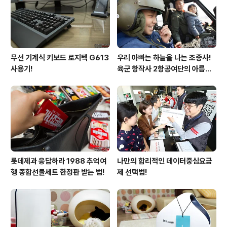
무선 기계식 키보드 로지텍 G613
우리 아빠는 하늘을 나는 조종사!
사용기!
육군 항작사 2항공여단의 아름다
운 비행!
롯데제과 응답하라 1988 추억여
나만의 합리적인 데이터중심요금
행 종합선물세트 한정판 받는 법!
제 선택법!