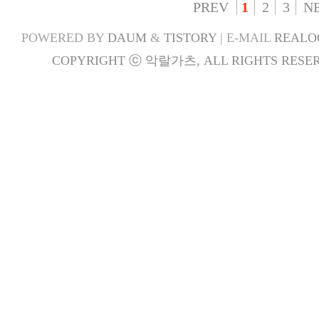
PREV
1
2
3
N
POWERED BY
DAUM
&
TISTORY
| E-MAIL
REALO
COPYRIGHT ⓒ 악랄가츠, ALL RIGHTS RESER