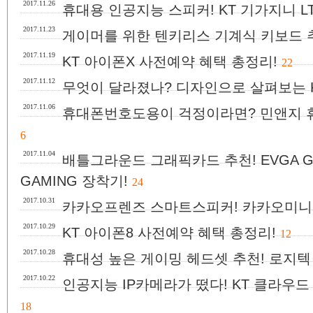
2017.11.26
휴대용 인공지능 스피커! KT 기가지니 LT
2017.11.23
게이머를 위한 텐키리스 기계식 키보드 추천
2017.11.19
KT 아이폰X 사전예약 혜택 총정리!
22
2017.11.12
무엇이 달라졌나? 디자인으로 살펴보는 K
2017.11.06
휴대폰번호도용이 걱정이라면? 민앤지 
6
2017.11.04
배틀그라운드 그래픽카드 추천! EVGA GeFo
GAMING 장착기!
24
2017.10.31
카카오프렌즈 스마트스피커! 카카오미니(kak
2017.10.29
KT 아이폰8 사전예약 혜택 총정리!
12
2017.10.28
휴대성 높은 게이밍 헤드셋 추천! 로지텍 G
2017.10.22
인공지능 IP카메라가 떴다! KT 클라우드 C
18