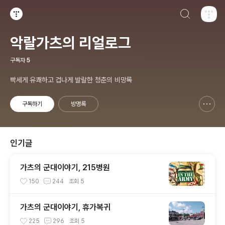
검색하기
티스토리
악랄가츠의 리얼로그
구독자
5
빡세게 유쾌하고 겁나게 발랄한 청춘의 비망록
구독하기
방명록
신고하기 레이어
열기
인기글
가츠의 군대이야기, 215병원
150
244
조회
5
가츠의 군대이야기, 휴가복귀
225
296
조회
5