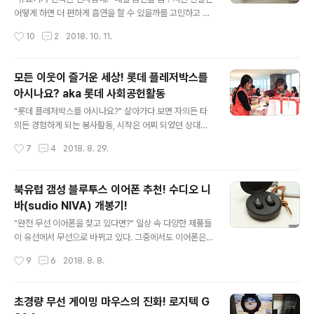
되는 하이파이브 체험 공간의 인기가 대단하다. "좋아하는
어떻게 하면 더 편하게 흡연을 할 수 있을까를 고민하고 있
스타와 교감하라!" BTS, EXO 등 K-POP 대표 스타들의
다. 이에 작년부터 지긋지긋한 담배 냄새로부터 탈출하기
작성시간
10
2
2018. 10. 11.
핸드프린팅은 내국인, 외국인을 가리지 않고 카메라를 꺼
위해 찌는 형식의 권련형 히팅 전자담배인 아이코스를 애
내게 만들었다. 이처럼 많은 ..
용하고 있다. 무엇보다 담뱃재가 없고 만인이 싫어하는 담
배 냄새가 나지 않아 처음 사용할 때는 매우 만족했으나 정
모든 이웃이 즐거운 세상! 롯데 플레저박스를
기적인 청소와 1회 흡연 후 무조건 충전을 해야 한다는 점
아시나요? aka 롯데 사회공헌활동
이 대표적인 단점이다. 어쨌든 아이코스의 등장으로 국내
글 내용
담배시장은 기존의 연초에서 전자담배로 빠르게 전환되고
"롯데 플레저박스를 아시나요?" 살아가다 보면 자의든 타
있다. 지금 소개하는 전자담배는 아이코스의 단점까지도
의든 경험하게 되는 봉사활동, 시작은 어찌 되었던 상대방
커버하며 미국 시장에서 큰 인기를 구사하고 있는 카트리
을 이해하고 배려할 수 있는 시간이다 보니 최소한 나에게
작성시간
7
4
2018. 8. 29.
지 교체형 전자담배 브랜드 픽스(PHIX)이다. "스타일리쉬
있어 득이 훨씬 많았다. 물론 꾸준히 계속 이어가야 하는 것
한 디자인과 가벼운 무게는 덤!" 미국 오..
이 중요하지만 말이다. 지금 소개하는 롯데의 사회공헌활
동은 특정 계층을 위한 일회성 이벤트가 아닌 어려움을 겪
북유럽 갬성 블루투스 이어폰 추천! 수디오 니
고 있는 우리 이웃, 국가를 위해 헌신하는 영웅, 개선되어야
바(sudio NIVA) 개봉기!
할 육아 환경과 아이들이 더욱 행복해질 수 있는 환경을 고
글 내용
민하는 등 우리 사회가 더 풍요로운 세상이 될 수 있도록 사
"완전 무선 이어폰을 찾고 있다면?" 일상 속 다양한 제품들
회적 인프라를 구축하고 소외계층의 권리와 인식 개선을
이 유선에서 무선으로 바뀌고 있다. 그중에서도 이어폰은
위한 다양한 형태로 진행되고 있다. "여러분의 따뜻한 마음
아침저녁으로 꼭 한 번은 사용하게 되는 필수템으로 무선
작성시간
9
6
2018. 8. 8.
을 전하세요!" 무엇보다 SNS를 통한 소통으로 임직원뿐만
이 주는 편리함을 오롯이 만끽할 수 있는 제품이다. 지금 소
아니라 각계각층의 자원봉사자,..
개하는 수디오 니바(sudio NIVA)는 완전한 무선 형태의
초소형 블루투스 이어폰으로 북유럽 갬성(?)의 디자인과
초경량 무선 게이밍 마우스의 진화! 로지텍 G
편리함을 동시에 잡고 있다. "앙증맞은 휴대용 충전 케이