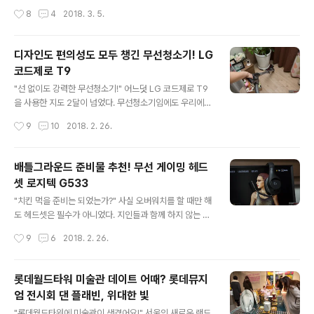
이의 중요성!" 영화 OST 만큼이나 아름다운 게임 OST 감
가전제품 중 하나였다. LG 코드제로 T9을 만나기 전까지
작성시간
8
4
2018. 3. 5.
상도 빼놓을 수 없는 매력이지만 배틀그라운드와 같은 FP
는 말이다. 청소를 해야 직성이 풀리고 힐링되는 사람들도
S 게임에서 사운드의 플레이의..
있겠지만 나는 청소가 매우 귀찮은 평범한 남자였기에 최
대한 빨리 하는 것이 목표였다. 그럴 때마다 와이프의 폭풍
디자인도 편의성도 모두 챙긴 무선청소기! LG
갈굼이 이어졌다. "오빠! 또 드레스룸 안했지?" ".........." 그
코드제로 T9
랬다. 매번 거실에서 전원 코드를 연결한 뒤 선이 닿는 공간
글 내용
까지만 열심히(?)하고 서재나 안방은 대충, 드레스룸은 아
"선 없이도 강력한 무선청소기!" 어느덧 LG 코드제로 T9
예 안하기 일쑤였다. 하지만 LG 코드제로 T9을 접한 뒤로
을 사용한 지도 2달이 넘었다. 무선청소기임에도 우리에게
그동안 애써 모른 척했던 집 안 구석 구석까지 깔끔하게 청
친근한 캐니스터(Canister, 큰 먼지통을 갖춘 본체가 기다
작성시간
9
10
2018. 2. 26.
소할 수 있게 되었다. 무선이라 방마다 전원 코드를 갈아 끼
란 호스로 연결된 진공청소기)타입으로 강력한 흡입력과
울..
배터리, 자동먼지 압축 기능을 가진 먼지통 등 성능과 편의
성을 고루 갖춘 LG 코드제로 T9 덕분에 매번 귀찮게만 느
배틀그라운드 준비물 추천! 무선 게이밍 헤드
껴졌던 청소가 즐거워졌다. "집 안 구석구석 어디든 간편하
셋 로지텍 G533
게!" 이번 시간에는 사용자 중심의 디자인과 편의성을 살펴
글 내용
보고자 한다. LG 코드제로 T9은 세계 3대 디자인상인 iF
"치킨 먹을 준비는 되었는가?" 사실 오버워치를 할 때만 해
디자인 어워드 2017과 IDEA 2017에서 각각 금상과 동
도 헤드셋은 필수가 아니었다. 지인들과 함께 하지 않는 이
상을 수상한 인체공학적 디자인 설계와 다양한 사용자 편
상 스피커나 헤드폰으로도 큰 문제없이 플레이할 수 있었
작성시간
9
6
2018. 2. 26.
의 기능으로 우수한 경쟁력을 갖추고 있다. 처음에는 청소
다. 하지만 배틀그라운드를 즐겨 한다면 헤드셋은 필수 준
기가 무슨 디자인..
비물이다. 작은 소리 하나에도 상대의 위치를 확인할 수 있
으며 총소리만으로도 적의 화기, 날아온 방향 등을 유추할
롯데월드타워 미술관 데이트 어때? 롯데뮤지
수 있기 때문이다. "성능과 편의성을 모두 갖춘 로지텍 G5
엄 전시회 댄 플래빈, 위대한 빛
33" 지금 소개하는 무선 게이밍 헤드셋은 무선의 편리함과
글 내용
7.1채널 서라운드 사운드 특허 출원 중인 Pro-G오디오 드
"롯데월드타워에 미술관이 생겼어요!" 서울의 새로운 랜드