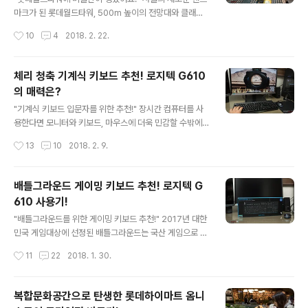
라이버가 탑재된 로지텍 G533이다. 모델명에서 알 수 있
마크가 된 롯데월드타워, 500m 높이의 전망대와 클래식
듯 로지텍이 자랑하는 게이밍 기어 시리즈로 풍부한 사운
전용관인 롯데콘서트홀, 샤롯데시어터, 아쿠아리움 등 다
작성시간
10
4
2018. 2. 22.
드를 경험하고 싶은 게이머에게 더욱 매력적인 헤드셋이
채로운 문화시설을 만날 수 있다. 그리고 지난 1월 롯데월
다. "무손실 디지털 오디오 전..
드타워 7층에 또 하나의 특별한 공간, 롯데뮤지엄이 개관
했다. 롯데월드타워 7층 전체를 사용하는 롯데뮤지엄은 세
체리 청축 기계식 키보드 추천! 로지텍 G610
계적 수준의 현대 미술 전시 공간을 완성하기 위해 대표적
의 매력은?
인 초고층 미술관으로 알려진 모리미술관과 협업해 층간
글 내용
높이를 5m까지 올려 시공하는 등 타워 내부 공간을 최대
"기계식 키보드 입문자를 위한 추천!" 장시간 컴퓨터를 사
한 기능적으로 해석해 설계한 것으로 알려져 있다. "롯데월
용한다면 모니터와 키보드, 마우스에 더욱 민감할 수밖에
드타워 미술관 데이트 어때?" 영화보다 전시회 관람을 더
없다. 그중에서도 이번 시간에는 기계식 키보드에 관해 살
작성시간
13
10
2018. 2. 9.
좋아하는 와이프님께서 롯데뮤지엄을 놓칠 리가 없다. 덕
펴보고자 한다. 요즘은 동네 PC방만 가도 기계식 키보드를
분에 연휴 마지막 날 롯데월드타워를 찾아 미술..
쉽게 접할 수 있을 정도로 대중화되었는데 수많은 제품 중
무엇을 선택해야 후회하지 않을까? "기계식 키보드의 심벌
배틀그라운드 게이밍 키보드 추천! 로지텍 G
과도 같은 체리 청축 스위치!" 지금 추천하는 로지텍 G610
610 사용기!
은 체리 청축 스위치를 탑재한 게이밍 기계식 키보드이다.
글 내용
기계식 키보드를 구매하고자 한다면 가장 먼저 접하게 되
"배틀그라운드를 위한 게이밍 키보드 추천!" 2017년 대한
는 체리 청축 스위치, 경쾌하면서도 정확한 타건감이 일품
민국 게임대상에 선정된 배틀그라운드는 국산 게임으로 전
으로 알려져 있다. 사실 청축 스위치는 갈축이나 적축에 비
례가 없는 높은 인기와 게임성으로 북미, 유럽권에서도 올
작성시간
11
22
2018. 1. 30.
해 소음이 다소 심한 편이나 특유의 타건감으로 인해 기계
해의 게임(GOTY:Game Of The Year) 7차례 수상을
식 키보드 입문 시 가장 선호하는..
기록하며 승승장구 중이다. 국내 서버에서 운영되는 카카
오 배틀그라운드는 PC방 점유율 33%를 돌파하며 당당히
복합문화공간으로 탄생한 롯데하이마트 옴니
1위를 차지하고 있으며 스팀 플랫폼 동시 접속자 또한 30