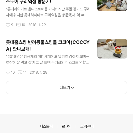
스토어 구리역점 방문기!
0만 명을 달성하며 범접할 수 없는 인기를 구사하고 있다.
글 내용
"고수는 장비를 탓하지 않는다! 이미 좋은 장비를 사용하고
"롯데하이마트 옴니스토어를 가다!" 지난 주말 경기도 구리
있으므로!" 배틀그라운드의 높은 인기로 인해 고성능 게이
시에 위치한 롯데하이마트 구리역점을 방문했다. 약 400
밍 PC 시장도 급성장하고 있는데 덩달아 키보드, 마우스
평 규모의 롯데하이마트 구리역점은 국내 최초로 온오프라
작성시간
9
10
2018. 1. 29.
등도 필수 업그레이드 요소가 되었다. 특히 게임 특성상 찰
인 결합형 옴니스토어이다. 기존의 하이마트 옴니존은 태
나의 순간에 생사와 승..
블릿을 통해 매장 내 진열되지 않은 상품을 검색할 수 있는
정도의 편의성을 갖추고 있는데 구리역점은 매장 자체를
롯데홈쇼핑 반려동물쇼핑몰 코코야(COCOY
온오프라인과 결합되어 8만여 개의 달하는 가전제품을 검
A) 만나보개!
색하고 그 자리에서 바로 결제, 구입까지 가능하다. 일반 매
글 내용
장과는 달리 제품과 책, 소품 등이 자연스럽게 전시되어 있
"2018년은 황금개의 해!" 새해에도 말티즈 강아지 꼬미는
으며 별도의 북카페도 운영 중이다. 그럼 지금부터 볼거리,
여전히 잘 먹고 잘 자고 잘 놀며 우리집의 마스코트 역할을
즐길거리가 가득한 롯데하이마트 옴니스토어 구리역점을
톡톡히 하고 있다. 마침 2018년은 황금개의 해이다 보니
작성시간
10
14
2018. 1. 28.
만나 보자! "누구나 이용 가능한 북카페!" 롯데하이마트 옴
꼬미를 위한 선물(?)을 평소보다 많이 준비해야 할 듯하다.
니스토어 구리역점 1층에 마련된 북카페는..
여튼 반려동물 인구 1,000만 시대를 맞아 하루가 다르게
다양한 애견용품 브랜드가 탄생하고 판매되고 있다. 하지
더보기
만 중소기업이나 1인 쇼핑몰 위주의 상품이 많다 보니 주문
할 때마다 회원가입을 새롭게 하거나 계정 정보를 다시 찾
는 번거로움이 존재한다. 또한 적립금이나 쿠폰 혜택도 사
이트마다 다르기 때문에 아쉬울 때가 종종 있다. "반려동물
전문관 코코야에서 고민 해결!" 지금 소개하는 반려동물 전
문관 코코야(COCOYA)에서는 위와 같은 고민을 말끔히
의안내
티스토리
로그인
고객센터
해결해준다. 롯데홈..