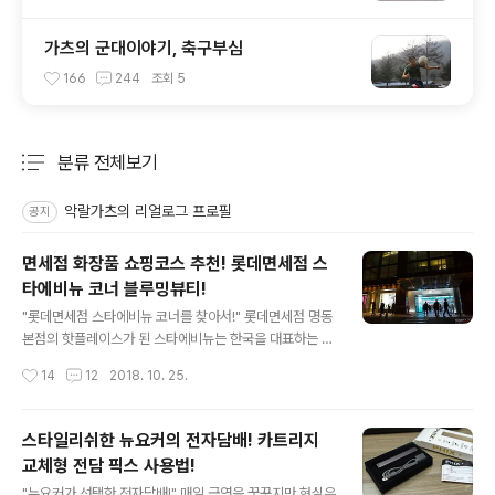
가츠의 군대이야기, 축구부심
166
244
조회
5
분류 전체보기
주요 글 목록
악랄가츠의 리얼로그 프로필
공지
면세점 화장품 쇼핑코스 추천! 롯데면세점 스
타에비뉴 코너 블루밍뷰티!
글 내용
"롯데면세점 스타에비뉴 코너를 찾아서!" 롯데면세점 명동
본점의 핫플레이스가 된 스타에비뉴는 한국을 대표하는 스
타들의 다양한 엔터테인먼트 콘텐츠를 대형 미디어 터널을
작성시간
14
12
2018. 10. 25.
통해 만날 수 있는 이색 공간이다. 평일, 주말을 가리지 않
고 롯데면세점을 찾는 관광객들의 필수 촬영 스팟이기도
하다. "웰컴 투 스타 트랙!" 형형색색의 대형 LED 터널로
스타일리쉬한 뉴요커의 전자담배! 카트리지
조성되어 있는 스타에비뉴를 들어서면 롯데면세점 스타 모
교체형 전담 픽스 사용법!
델의 반가운 영상이 쉴 새 없이 재생된다. 특히 스타의 핸드
글 내용
프린팅 조형물에 손을 대면 해당 스타의 영상이 자동 재생
"뉴요커가 선택한 전자담배!" 매일 금연을 꿈꾸지만 현실은