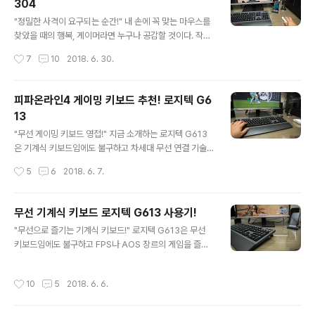
304
스!" 블랙과 화이트 두 가지 색상으로 출시된 수디오 니바
글 내용
는 선이 1도 없는 블루투스 이어폰이므로 별도의 충전 케이
"정밀한 사격이 요구되는 순간!" 내 손에 꼭 맞는 마우스를
스가 필요하다. 물론 충전뿐만 아니라 이어폰 보관 및 휴대
찾았을 때의 행복, 게이머라면 누구나 공감할 것이다. 작년
를 위한 케이스로도 활용 가능하다. 전체 구성품으로는 수
로지텍 G PRO를 처음 구입했을 때 그 행복감을 느낄 수
작성시간
7
10
2018. 6. 30.
디오 니바 이어폰, 충전 케이스, 이어팁, 마이크로 5핀 케이
있었다. 가볍고 손에 꽉 감치는 그립감과 군더더기 없는 디
블, 매뉴얼 및 멤버십카..
자인, 타의 추종을 불허하는 정밀한 트래킹까지 게이밍 마
우스로서 완벽 그 자체였다. 그리고 지금 무선으로 진화한
피파온라인4 게이밍 키보드 추천! 로지텍 G6
로지텍 G304가 더 큰 행복감을 선사해준다. 출시와 동시
13
에 엄청난 인기를 보이고 있는 로지텍 G304는 로지텍 G
글 내용
PRO와 동일한 디자인에 무선 지원과 차세대 HERO 센서
"무선 게이밍 키보드 영접!" 지금 소개하는 로지텍 G613
를 탑재해 한 단계 더 진화한 모델이다. 그럼 불구하고 가격
은 기계식 키보드임에도 불구하고 차세대 무선 연결 기술
은 더 착해졌으니 사실상 인기는 따논 당상이다. "심플하지
인 로지텍 LIGHTSPEED™을 탑재해 선이 없는 편리함을
작성시간
5
6
2018. 6. 7.
만 강력한 게이밍 마우스!" 개인적으로 버튼이 많은 게이밍
제공해 준다. 나아가 블루투스 연결까지 지원해 다양한 디
마우스보다 심플..
바이스와도 호환이 가능하다. 그동안 키보드만큼은 안정적
인 게임 환경을 위해 유선을 고집했는데 과연 로지텍 G61
무선 기계식 키보드 로지텍 G613 사용기!
3이 나의 선입견을 바꿀 수 있을지 지금부터 낱낱이 살펴
글 내용
"무선으로 즐기는 기계식 키보드!" 로지텍 G613은 무선
보도록 하겠다. "좌측에 위치한 6개의 G키!" 일반적인 키
키보드임에도 불구하고 FPS나 AOS 장르의 게임을 즐길
보드와 달리 로지텍 G613은 좌측에 프로그래밍이 가능한
수 있는 고성능 기계식 키보드이다. 2010년 초반부터 꾸
6개의 G키가 자리하고 있다. 로지텍 게임 소프트웨어를 통
준히 기계식 키보드만을 고집해온 입장에서 멤브레인 키보
해 각 게임별 매크로를 설정할 수 있는데 생각보다 엄청 유
작성시간
10
5
2018. 6. 6.
드는 더 이상 선택할 수 없는 옵션이다. 그런 나에게 로지텍
용하다. 예를 들어 배틀그라운드의 경우 지도 보기나 영점
G613은 기계식 키보드에 무선이라는 새로운 옵션을 제안
조절키를 G키로 설정할 수 있..
했다. 사실 반응 속도를 생명과도 같이 중요시 여기는 게이