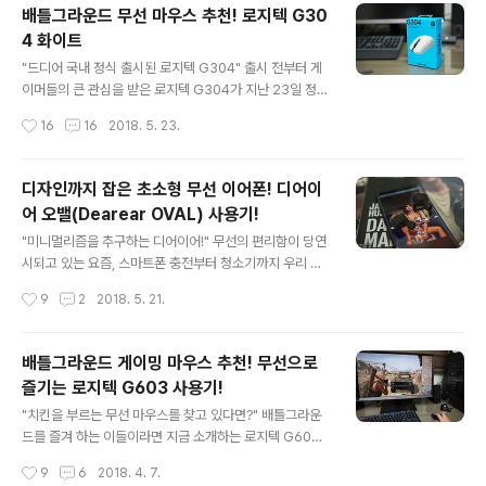
배틀그라운드 무선 마우스 추천! 로지텍 G30
머에게 무선 게이밍 장비들은 등한시되었다. 하지만 로지
4 화이트
텍 G613은 차세대 무선 연결 기술인 LIGHTSPEED™과
글 내용
Romer-G 기계식 스위치를 탑재해 선이 없는 편리함과
"드디어 국내 정식 출시된 로지텍 G304" 출시 전부터 게
기계식 키보드의 장점을 고스란히 담아냈다. 그럼 지금부
이머들의 큰 관심을 받은 로지텍 G304가 지난 23일 정식
터 다양한 게임 속 로지텍 G613 사용기를 만나 보자! "무
출시되었다. 그렇다면 왜 출시도 안된 모델이 이슈가 되었
작성시간
16
16
2018. 5. 23.
선 기계식 키보드의 핵심..
을까? 우선 뛰어난 가격 경쟁력이다. 앞서 15일 해외에서
선출시된 로지텍 G304(해외명 G305)의 미국 판매 가격
은 59.99불이다. 반면 국내 정식 판매 가격은 59,900원
디자인까지 잡은 초소형 무선 이어폰! 디어이
으로 환율을 고려할 경우 더 저렴하며 정식 AS까지 받을
어 오밸(Dearear OVAL) 사용기!
수 있게 되었다. 해외 직구를 통해 구매했다면 살짝 속이 쓰
글 내용
릴 듯하다. 물론 그만큼 먼저 신제품을 사용할 수 있는 메리
"미니멀리즘을 추구하는 디어이어!" 무선의 편리함이 당연
트를 무시할 순 없지만 가격도 국내 출시 시기도 어느 때보
시되고 있는 요즘, 스마트폰 충전부터 청소기까지 우리 주
다 저렴하고 빨랐기 때문이다. "배틀그라운드를 즐기기에
변에서 번거롭고 복잡한 선을 찾기가 힘들어지고 있다. 그
작성시간
9
2
2018. 5. 21.
손색이 없는 무선 마우스!" 기본적으로 무선 마우스는 업무
중에서도 가장 빈번하고 사용하고 있는 무선 아이템이 바
의 휴대성,..
로 이어폰이다. 출퇴근할 때마다 하루 최소 2번 이상 사용
하게 되는 이어폰이 완벽한 무선이라면 얼마나 편리한 지
배틀그라운드 게이밍 마우스 추천! 무선으로
써본 사람도 공감할 수 있다. 지금 소개하는 무선 블루투스
즐기는 로지텍 G603 사용기!
이어폰은 미니얼리즘을 추구하는 디어이어의 핸드메이드
글 내용
제품으로 6mm 네오디움 드라이버를 채용했다. 그럼 지금
"치킨을 부르는 무선 마우스를 찾고 있다면?" 배틀그라운
부터 디자인과 편리함을 동시에 잡은 디어이어 오밸(Dear
드를 즐겨 하는 이들이라면 지금 소개하는 로지텍 G603
ear OVAL)을 만나 보자! "초소형 무선 이어폰! 디어이어
을 주목할 필요가 있다. 무선 마우스임에도 불구하고 유선
작성시간
9
6
2018. 4. 7.
오밸을 만나다!" 현재 국내 오픈마켓에서 판매되고 있는 디
마우스에 버금가는 뛰어난 성능과 압도적인 배터리 효율을