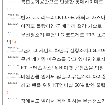
복합문화공간으로 탄생한 롯데하이마트 
10
2018.01.05
반가워 코리토리! KT 대표 캐릭터 가즈아
2017.12.26
아직도 몰랐어? KT 배터리 절감 기술로
2017.12.21
무선청소기 추천! LG 코드제로 T9의 
법!
4
2017.12.14
7단계 미세먼지 차단 무선청소기 LG 코드
2017.12.13
무선 게이밍 마우스를 찾고 있다면? 로지텍 G
2017.12.10
KT 콘텐츠박스! 위비마켓 콘텐츠몰 입점 
2017.12.09
비싼만큼 인기도 많은 이유는? KT 아이폰
2017.12.04
레고 팬을 위한 KT멤버십 50% 할인 꿀팁
14
2017.12.03
장애물도 알아서 척척 피하는 무선청소기 